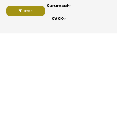
Kurumsal
Filtrele
KVKK
Bizi Takip Edin
Copyright 2026
ElektraWeb