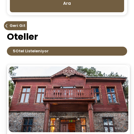
Ara
Geri Git
Oteller
5
Otel Listeleniyor