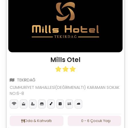
Mills Otel
TEKİRDAĞ
CUMHURİYET MAHALLESİ(DEĞİRMENALTI) KARAMAN SOKAK
NO:6-8
Oda & Kahvaltı
0 - 6 Çocuk Yaşı