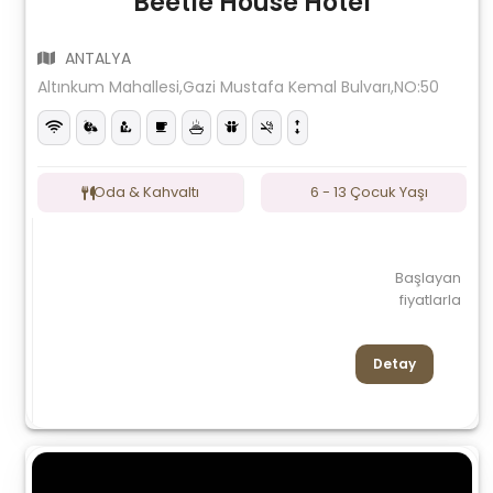
Beetle House Hotel
ANTALYA
Altınkum Mahallesi,Gazi Mustafa Kemal Bulvarı,NO:50
Oda & Kahvaltı
6 - 13 Çocuk Yaşı
Başlayan
fiyatlarla
Detay