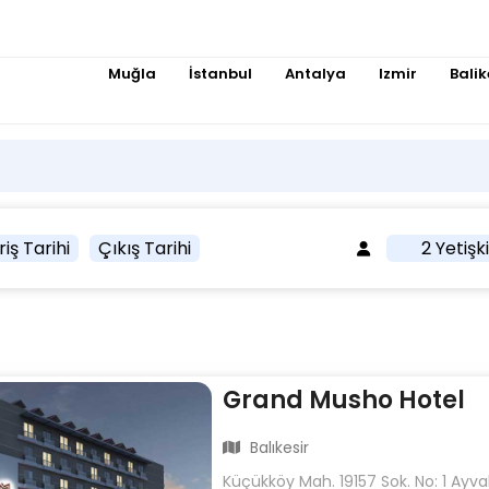
Muğla
İstanbul
Antalya
Izmir
Balik
riş Tarihi
Çıkış Tarihi
2 Yetişk
Grand Musho Hotel
Balıkesir
Küçükköy Mah. 19157 Sok. No: 1 Ayvalı