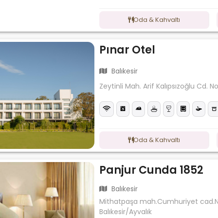
Oda & Kahvaltı
Pınar Otel
Balıkesir
Zeytinli Mah. Arif Kalıpsızoğlu Cd. N
Oda & Kahvaltı
Panjur Cunda 1852
Balıkesir
Mithatpaşa mah.Cumhuriyet cad.No
Balıkesir/Ayvalık