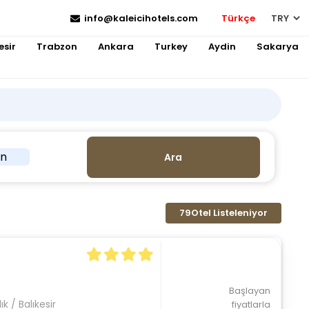
info@kaleicihotels.com
Türkçe
esir
Trabzon
Ankara
Turkey
Aydin
Sakarya
in
Ara
79
Otel Listeleniyor
Başlayan
k / Balıkesir
fiyatlarla