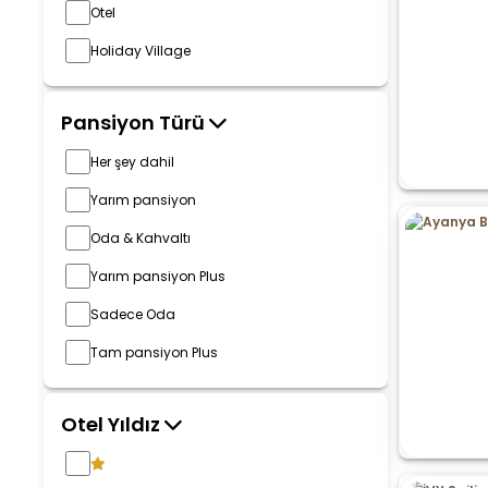
Otel
Holiday Village
Pansiyon Türü
Her şey dahil
Yarım pansiyon
Oda & Kahvaltı
Yarım pansiyon Plus
Sadece Oda
Tam pansiyon Plus
Otel Yıldız