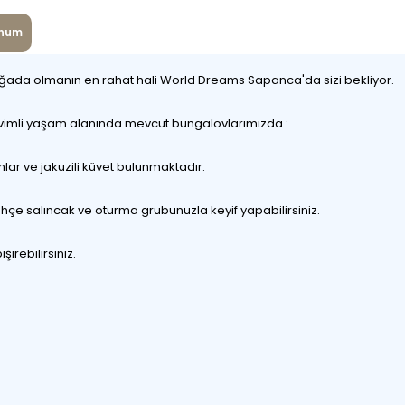
num
Doğada olmanın en rahat hali World Dreams Sapanca'da sizi bekliyor.
 sevimli yaşam alanında mevcut bungalovlarımızda :
amlar ve jakuzili küvet bulunmaktadır.
hçe salıncak ve oturma grubunuzla keyif yapabilirsiniz.
irebilirsiniz.