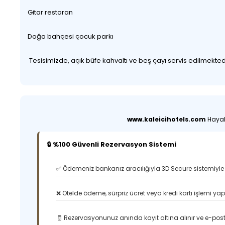
Gitar restoran
Doğa bahçesi çocuk parkı
Tesisimizde, açık büfe kahvaltı ve beş çayı servis edilmekted
www.kaleicihotels.com
Hayali
🔒 %100 Güvenli Rezervasyon Sistemi
✅ Ödemeniz bankanız aracılığıyla 3D Secure sistemiyle 
❌ Otelde ödeme, sürpriz ücret veya kredi kartı işlemi ya
🧾 Rezervasyonunuz anında kayıt altına alınır ve e-posta