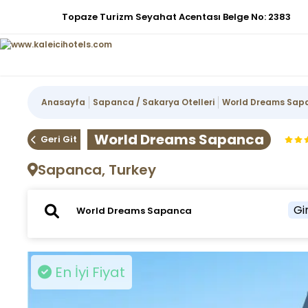
Topaze Turizm Seyahat Acentası Belge No: 2383
Anasayfa
Sapanca / Sakarya Otelleri
World Dreams Sap
World Dreams Sapanca
Geri Git
Sapanca, Turkey
Gir
En İyi Fiyat