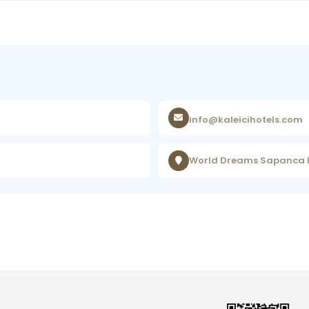
info@kaleicihotels.com
World Dreams Sapanca Ha