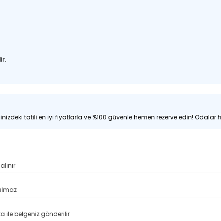
ir.
nizdeki tatili en iyi fiyatlarla ve %100 güvenle hemen rezerve edin! Odalar hı
alınır
pılmaz
 ile belgeniz gönderilir