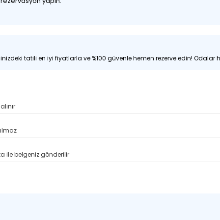
z rezervasyon yapın.
nizdeki tatili en iyi fiyatlarla ve %100 güvenle hemen rezerve edin! Odalar hı
alınır
pılmaz
 ile belgeniz gönderilir