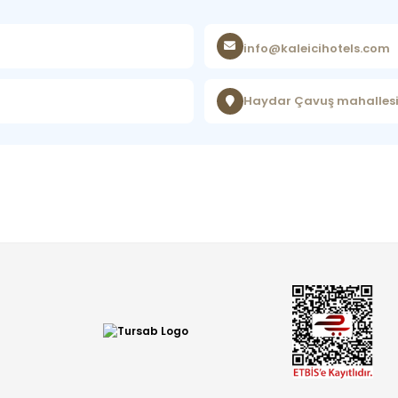
info@kaleicihotels.com
Haydar Çavuş mahallesi 