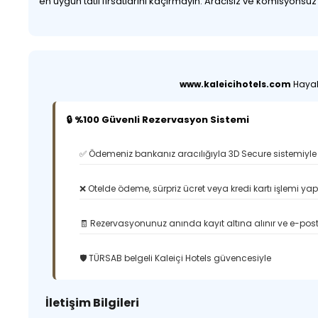
en uygun tatil fırsatlarını kaçırmayın. Aracısız ve komisyonsu
www.kaleicihotels.com
Hayali
🔒 %100 Güvenli Rezervasyon Sistemi
✅ Ödemeniz bankanız aracılığıyla 3D Secure sistemiyle 
❌ Otelde ödeme, sürpriz ücret veya kredi kartı işlemi ya
🧾 Rezervasyonunuz anında kayıt altına alınır ve e-posta
🛡️ TÜRSAB belgeli Kaleiçi Hotels güvencesiyle
İletişim Bilgileri