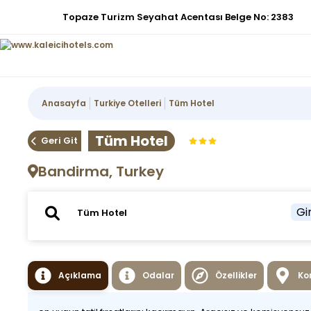
Topaze Turizm Seyahat Acentası Belge No: 2383
Anasayfa
Turkiye Otelleri
Tüm Hotel
Tüm Hotel
Geri Git
Bandirma, Turkey
Gir
Açıklama
Odalar
Özellikler
Ko