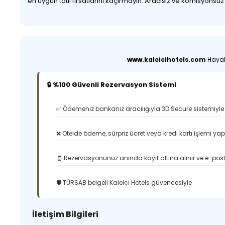
en uygun tatil fırsatlarını kaçırmayın. Aracısız ve komisyonsu
www.kaleicihotels.com
Hayali
🔒 %100 Güvenli Rezervasyon Sistemi
✅ Ödemeniz bankanız aracılığıyla 3D Secure sistemiyle 
❌ Otelde ödeme, sürpriz ücret veya kredi kartı işlemi ya
🧾 Rezervasyonunuz anında kayıt altına alınır ve e-posta
🛡️ TÜRSAB belgeli Kaleiçi Hotels güvencesiyle
İletişim Bilgileri