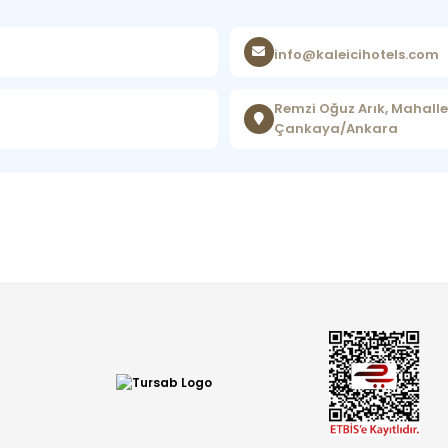
info@kaleicihotels.com
Remzi Oğuz Arık, Mahalle
Çankaya/Ankara