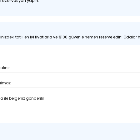
z rezervasyon yapın.
nizdeki tatili en iyi fiyatlarla ve %100 güvenle hemen rezerve edin! Odalar hı
alınır
pılmaz
 ile belgeniz gönderilir