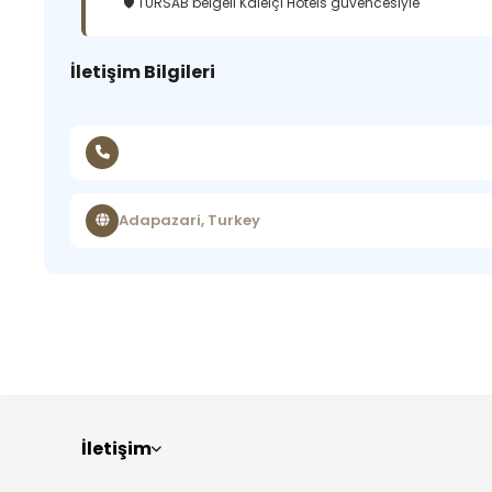
🛡️ TÜRSAB belgeli Kaleiçi Hotels güvencesiyle
İletişim Bilgileri
Adapazari, Turkey
İletişim