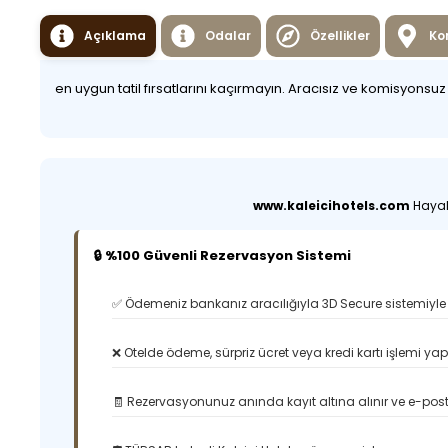
Açıklama
Odalar
Özellikler
Ko
en uygun tatil fırsatlarını kaçırmayın. Aracısız ve komisyonsu
www.kaleicihotels.com
Hayali
🔒 %100 Güvenli Rezervasyon Sistemi
✅ Ödemeniz bankanız aracılığıyla 3D Secure sistemiyle 
❌ Otelde ödeme, sürpriz ücret veya kredi kartı işlemi ya
🧾 Rezervasyonunuz anında kayıt altına alınır ve e-posta