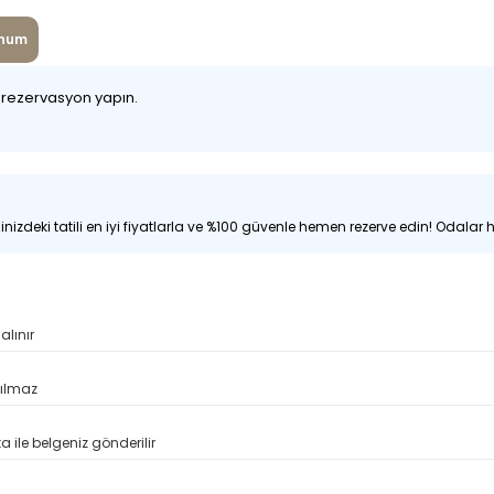
num
z rezervasyon yapın.
nizdeki tatili en iyi fiyatlarla ve %100 güvenle hemen rezerve edin! Odalar hı
alınır
pılmaz
 ile belgeniz gönderilir