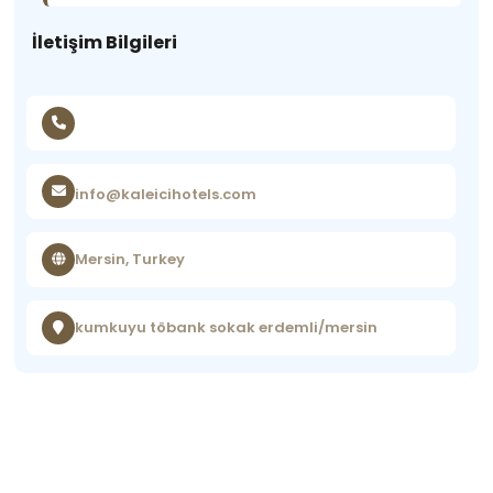
İletişim Bilgileri
info@kaleicihotels.com
Mersin, Turkey
kumkuyu töbank sokak erdemli/mersin