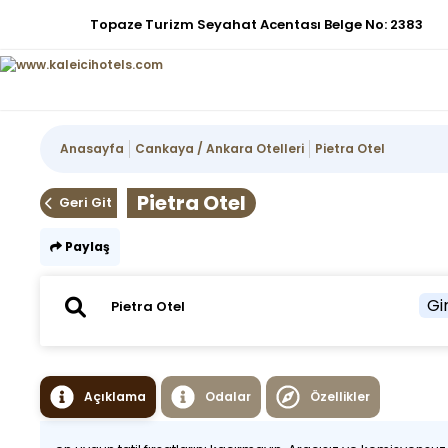
Topaze Turizm Seyahat Acentası Belge No: 2383
Anasayfa
Cankaya / Ankara Otelleri
Pietra Otel
Pietra Otel
Geri Git
Paylaş
Gir
Açıklama
Odalar
Özellikler