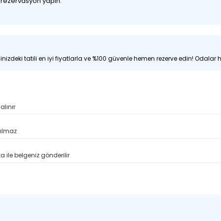
z rezervasyon yapın.
nizdeki tatili en iyi fiyatlarla ve %100 güvenle hemen rezerve edin! Odalar hı
alınır
pılmaz
 ile belgeniz gönderilir