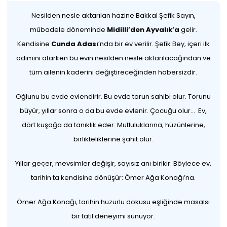
Nesilden nesle aktarılan hazine Bakkal Şefik Sayın,
mübadele döneminde
Midilli’den Ayvalık’a
gelir.
Kendisine
Cunda Adası
’nda bir ev verilir. Şefik Bey, içeri ilk
adımını atarken bu evin nesilden nesle aktarılacağından ve
tüm ailenin kaderini değiştireceğinden habersizdir.
Oğlunu bu evde evlendirir. Bu evde torun sahibi olur. Torunu
büyür, yıllar sonra o da bu evde evlenir. Çocuğu olur... Ev,
dört kuşağa da tanıklık eder. Mutluluklarına, hüzünlerine,
birlikteliklerine şahit olur.
Yıllar geçer, mevsimler değişir, sayısız anı birikir. Böylece ev,
tarihin ta kendisine dönüşür: Ömer Ağa Konağı’na.
Ömer Ağa Konağı, tarihin huzurlu dokusu eşliğinde masalsı
bir tatil deneyimi sunuyor.