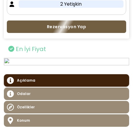
2 Yetişkin
Rezervasyon Yap
En İyi Fiyat
Açıklama
Odalar
Özellikler
Konum