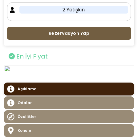
2 Yetişkin
Rezervasyon Yap
En İyi Fiyat
Açıklama
Odalar
Özellikler
Konum