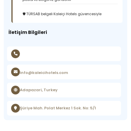
🛡️ TÜRSAB belgeli Kaleiçi Hotels güvencesiyle
İletişim Bilgileri
info@kaleicihotels.com
Adapazari, Turkey
Şüriye Mah. Polat Merkez 1 Sok. No: 5/1