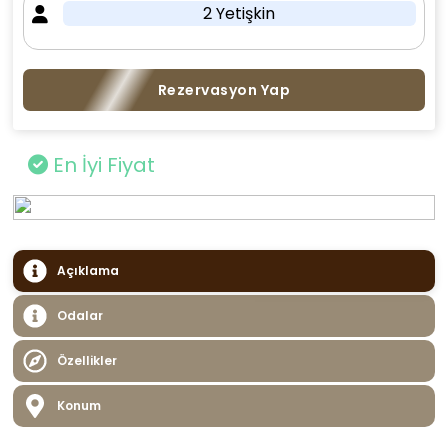
2 Yetişkin
Rezervasyon Yap
En İyi Fiyat
Açıklama
Odalar
Özellikler
Konum