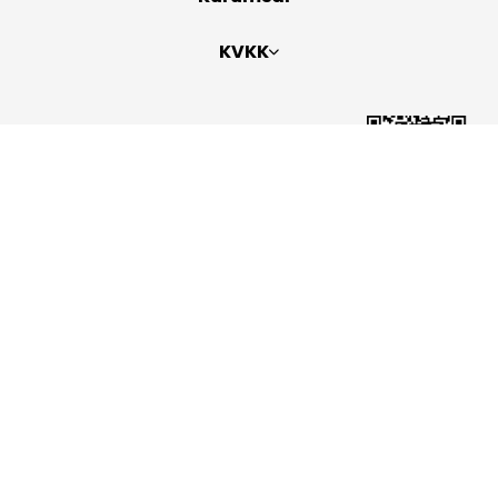
KVKK
Bizi Takip Edin
Copyright 2026
ElektraWeb
Topaze Turizm Seyahat Acentası Belge No: 2383