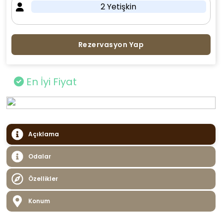
2 Yetişkin
Rezervasyon Yap
En İyi Fiyat
Açıklama
Odalar
Özellikler
Konum