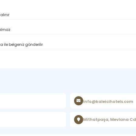
alınır
pılmaz
 ile belgeniz gönderilir
info@kaleicihotels.com
Mithatpaşa, Mevlana Cd. 2