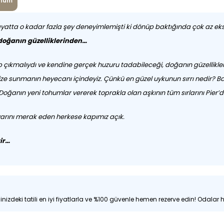
num
Hayatta o kadar fazla şey deneyimlemişti ki dönüp baktığında çok az eksi
doğanın güzelliklerinden…
ip çıkmalıydı ve kendine gerçek huzuru tadabileceği, doğanın güzellikle
ize sunmanın heyecanı içindeyiz. Çünkü en güzel uykunun sırrı nedir? Balık 
 Doğanın yeni tohumlar vererek toprakla olan aşkının tüm sırlarını Pier’
 diyarını merak eden herkese kapımız açık.
ir…
nizdeki tatili en iyi fiyatlarla ve %100 güvenle hemen rezerve edin! Odalar hı