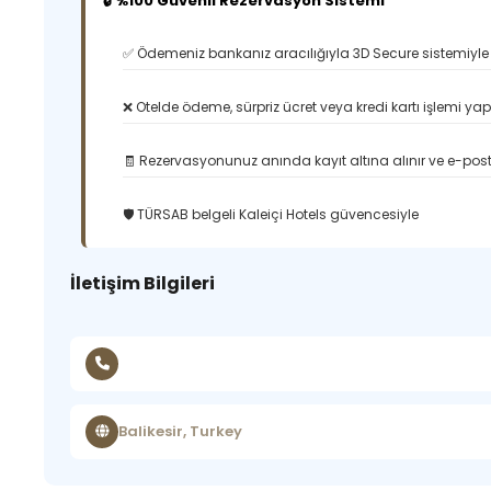
🔒 %100 Güvenli Rezervasyon Sistemi
✅ Ödemeniz bankanız aracılığıyla 3D Secure sistemiyle 
❌ Otelde ödeme, sürpriz ücret veya kredi kartı işlemi ya
🧾 Rezervasyonunuz anında kayıt altına alınır ve e-posta
🛡️ TÜRSAB belgeli Kaleiçi Hotels güvencesiyle
İletişim Bilgileri
Balikesir, Turkey