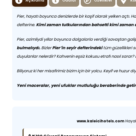
Açıklama
Odalar
Özellikler
Ko
Pier, hayatı boyunca denizlerde bir kaşif olarak yelken açtı. 
defterine.
Kimi zaman tutkularından bahsetti kimi zaman 
Pier, azimliydi yıllar boyunca dalgalarla verdiği savaştan gal
bulmalıydı.
Bizler
Pier’in seyir defterindeki
tüm güzellikleri s
duyulanlar nelerdir? Kahvenin eşsiz kokusu etrafı nasıl sarar?
Biliyoruz ki her misafirimiz bizim için bir yolcu. Keyif ve huzur
Yeni maceralar, yeni ufuklar mutluluğu beraberinde getir
www.kaleicihotels.com
Hayali