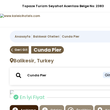
Topaze Turizm Seyahat Acentası Belge No: 2383
Anasayfa
Balıkesir Otelleri
Cunda Pier
Cunda Pier
Geri Git
Balikesir, Turkey
Gir
En İyi Fiyat