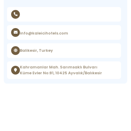
info@kaleicihotels.com
Balikesir, Turkey
Kahramanlar Mah. Sarımsaklı Bulvarı
Küme Evler No:81, 10425 Ayvalık/Balıkesir