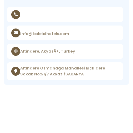
info@kaleicihotels.com
Altindere, AkyazÄ±, Turkey
Altındere Osmanağa Mahallesi Bıçkıdere
Sokak No:51/7 Akyazı/SAKARYA